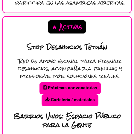
participa en las asambleas abiertas.
🔥 Activas
Stop Desahucios Tetuán
Red de apoyo vecinal para frenar
desahucios, acompañar a familias y
presionar por soluciones reales.
🗓️ Próximas convocatorias
📥 Cartelería / materiales
Barrios Vivos: Espacio Público
para la Gente