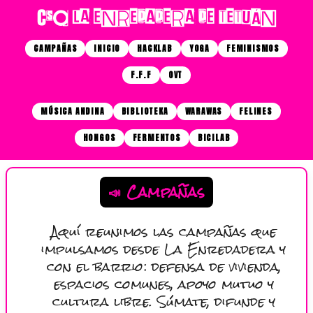
CSO LA ENREDADERA DE TETUÁN
CAMPAÑAS
INICIO
HACKLAB
YOGA
FEMINISMOS
F.F.F
OVT
MÚSICA ANDINA
BIBLIOTEKA
WARAWAS
FELINES
HONGOS
FERMENTOS
BICILAB
📣 Campañas
Aquí reunimos las campañas que
impulsamos desde La Enredadera y
con el barrio: defensa de vivienda,
espacios comunes, apoyo mutuo y
cultura libre. Súmate, difunde y