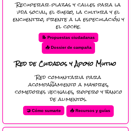
Recuperar plazas y calles para la
vida social, el juego, la cultura y el
encuentro, frente a la especulación y
el coche.
📝 Propuestas ciudadanas
📥 Dossier de campaña
Red de Cuidados y Apoyo Mutuo
Red comunitaria para
acompañamiento a mayores,
comedores vecinales, ropero y banco
de alimentos.
🤝 Cómo sumarte
📥 Recursos y guías