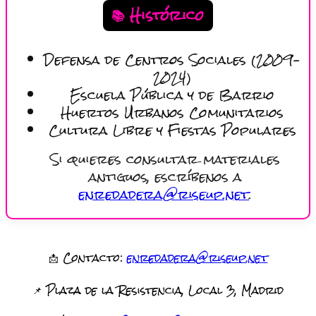
📚 Histórico
Defensa de Centros Sociales (2009–
2024)
Escuela Pública y de Barrio
Huertos Urbanos Comunitarios
Cultura Libre y Fiestas Populares
Si quieres consultar materiales
antiguos, escríbenos a
enredadera@riseup.net
.
📩 Contacto:
enredadera@riseup.net
📌 Plaza de la Resistencia, Local 3, Madrid