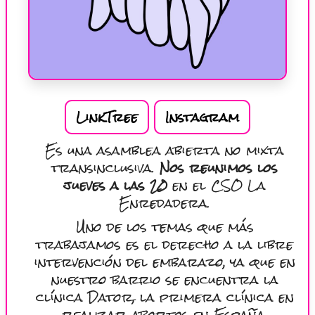
LinkTree
Instagram
Es una asamblea abierta no mixta
transinclusiva.
Nos reunimos los
jueves a las 20
en el CSO La
Enredadera.
Uno de los temas que más
trabajamos es el derecho a la libre
intervención del embarazo, ya que en
nuestro barrio se encuentra la
clínica Dator, la primera clínica en
realizar abortos en España.