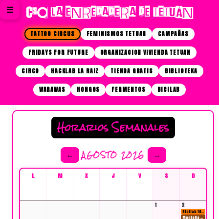
☰
CSO LA ENREDADERA DE TETUÁN
TATTOO CIRCUS
FEMINISMOS TETUAN
CAMPAÑAS
FRIDAYS FOR FUTURE
ORGANIZACION VIVIENDA TETUAN
CIRCO
HACKLAB LA RAIZ
TIENDA GRATIS
BIBLIOTEKA
WARAWAS
HONGOS
FERMENTOS
BICILAB
Horarios Semanales
AGOSTO 2026
←
→
L
M
X
J
V
S
D
1
2
Bicilab 19:00
Montaña 10:00