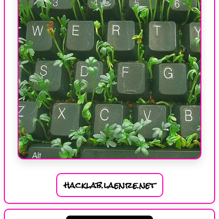
hacklab.laenre.net