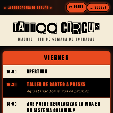
📺 PANEL
← VOLVER
★ LA ENREDADERA DE TETUÁN ★
TATTOO CIRCUS
MADRID · FIN DE SEMANA DE JORNADAS
VIERNES
APERTURA
16:00
TALLER DE CARTEO A PRESXS
16:30
Agrietando los muros de prisión
¿SE PUEDE REGULARIZAR LA VIDA EN
18:00
UN SISTEMA COLONIAL?