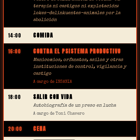
terapia ni castigos ni explotación:
lokes-delinkuentes-animales por la
abolición
COMIDA
14:00
CONTRA EL PSISTEMA PRODUCTIVO
16:00
Manicomios, orfanatos, asilos y otras
instituciones de control, vigilancia y
castigo
A cargo de INSANIA
SALIR CON VIDA
18:00
Autobiografía de un preso en lucha
A cargo de Toni Chavero
CENA
20:00