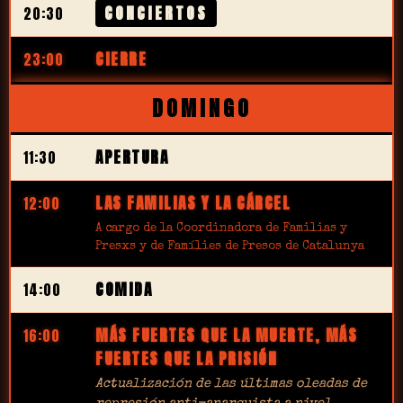
CONCIERTOS
20:30
CIERRE
23:00
DOMINGO
APERTURA
11:30
LAS FAMILIAS Y LA CÁRCEL
12:00
A cargo de la Coordinadora de Familias y
Presxs y de Famílies de Presos de Catalunya
COMIDA
14:00
MÁS FUERTES QUE LA MUERTE, MÁS
16:00
FUERTES QUE LA PRISIÓN
Actualización de las últimas oleadas de