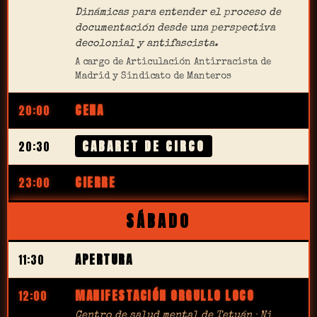
Dinámicas para entender el proceso de
documentación desde una perspectiva
decolonial y antifascista.
A cargo de Articulación Antirracista de
Madrid y Sindicato de Manteros
CENA
20:00
CABARET DE CIRCO
20:30
CIERRE
23:00
SÁBADO
APERTURA
11:30
MANIFESTACIÓN ORGULLO LOCO
12:00
Centro de salud mental de Tetuán · Ni