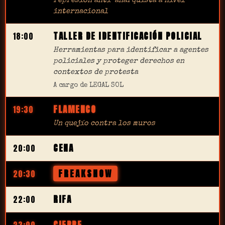
represión anti-anarquista a nivel
internacional
TALLER DE IDENTIFICACIÓN POLICIAL
18:00
Herramientas para identificar a agentes
policiales y proteger derechos en
contextos de protesta
A cargo de LEGAL SOL
FLAMENCO
19:30
Un quejío contra los muros
CENA
20:00
FREAKSHOW
20:30
RIFA
22:00
CIERRE